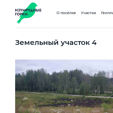
О посёлке
Участки
Генпл
Земельный участок 4